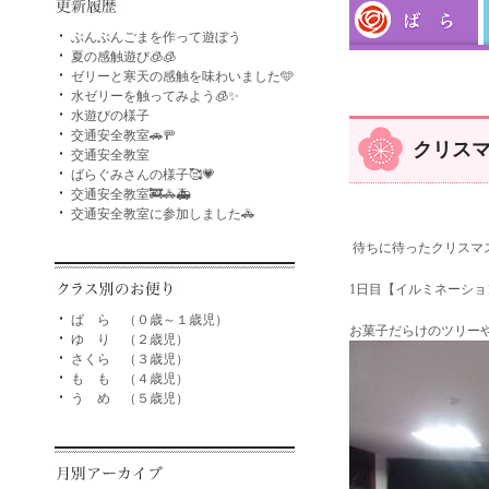
ぶんぶんごまを作って遊ぼう
夏の感触遊び🧊🧊
ゼリーと寒天の感触を味わいました🩵
水ゼリーを触ってみよう🧊✨
水遊びの様子
交通安全教室🚗🚥
クリス
交通安全教室
ばらぐみさんの様子🥰💗
交通安全教室🚒🚓🚑
交通安全教室に参加しました🚓
待ちに待ったクリスマ
1日目【イルミネーショ
ば ら （０歳～１歳児）
お菓子だらけのツリー
ゆ り （２歳児）
さくら （３歳児）
も も （４歳児）
う め （５歳児）