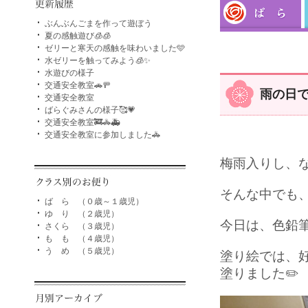
ぶんぶんごまを作って遊ぼう
夏の感触遊び🧊🧊
ゼリーと寒天の感触を味わいました🩵
水ゼリーを触ってみよう🧊✨
水遊びの様子
交通安全教室🚗🚥
雨の日で
交通安全教室
ばらぐみさんの様子🥰💗
交通安全教室🚒🚓🚑
交通安全教室に参加しました🚓
梅雨入りし、な
そんな中でも、
ば ら （０歳～１歳児）
ゆ り （２歳児）
今日は、色鉛
さくら （３歳児）
も も （４歳児）
う め （５歳児）
塗り絵では、
塗りました✏️