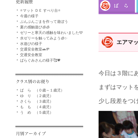
⭐マット ＤＥ すべり台⭐
今週の様子
ぶんぶんごまを作って遊ぼう
夏の感触遊び🧊🧊
ゼリーと寒天の感触を味わいました🩵
水ゼリーを触ってみよう🧊✨
エアマッ
水遊びの様子
交通安全教室🚗🚥
交通安全教室
ばらぐみさんの様子🥰💗
今日は３階にあ
まずはマット
ば ら （０歳～１歳児）
ゆ り （２歳児）
少し段差をつけ
さくら （３歳児）
も も （４歳児）
う め （５歳児）