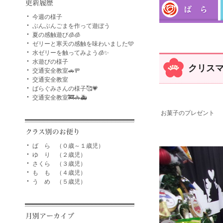
今週の様子
ぶんぶんごまを作って遊ぼう
夏の感触遊び🧊🧊
ゼリーと寒天の感触を味わいました🩵
水ゼリーを触ってみよう🧊✨
水遊びの様子
クリス
交通安全教室🚗🚥
交通安全教室
ばらぐみさんの様子🥰💗
交通安全教室🚒🚓🚑
お菓子のプレゼント
ば ら （０歳～１歳児）
ゆ り （２歳児）
さくら （３歳児）
も も （４歳児）
う め （５歳児）