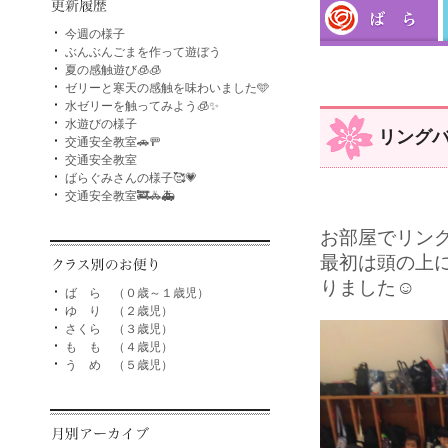
今週の様子
ぶんぶんごまを作って遊ぼう
夏の感触遊び🧊🧊
ゼリーと寒天の感触を味わいました🩵
水ゼリーを触ってみよう🧊✨
水遊びの様子
リング
交通安全教室🚗🚥
交通安全教室
ばらぐみさんの様子🥰💗
交通安全教室🚒🚓🚑
お部屋でリング
最初は頭の上
りました☺️
ば ら （０歳～１歳児）
ゆ り （２歳児）
さくら （３歳児）
も も （４歳児）
う め （５歳児）