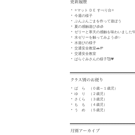
⭐マット ＤＥ すべり台⭐
今週の様子
ぶんぶんごまを作って遊ぼう
夏の感触遊び🧊🧊
ゼリーと寒天の感触を味わいました
水ゼリーを触ってみよう🧊✨
水遊びの様子
交通安全教室🚗🚥
交通安全教室
ばらぐみさんの様子🥰💗
ば ら （０歳～１歳児）
ゆ り （２歳児）
さくら （３歳児）
も も （４歳児）
う め （５歳児）