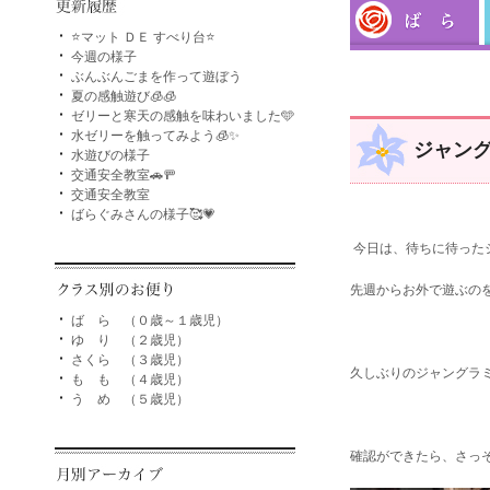
⭐マット ＤＥ すべり台⭐
今週の様子
ぶんぶんごまを作って遊ぼう
夏の感触遊び🧊🧊
ゼリーと寒天の感触を味わいました🩵
水ゼリーを触ってみよう🧊✨
ジャン
水遊びの様子
交通安全教室🚗🚥
交通安全教室
ばらぐみさんの様子🥰💗
今日は、待ちに待った
先週からお外で遊ぶの
ば ら （０歳～１歳児）
ゆ り （２歳児）
さくら （３歳児）
久しぶりのジャングラ
も も （４歳児）
う め （５歳児）
確認ができたら、さっ