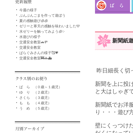
今週の様子
ぶんぶんごまを作って遊ぼう
夏の感触遊び🧊🧊
ゼリーと寒天の感触を味わいました🩵
水ゼリーを触ってみよう🧊✨
水遊びの様子
新聞紙
交通安全教室🚗🚥
交通安全教室
ばらぐみさんの様子🥰💗
交通安全教室🚒🚓🚑
昨日細長く切
新聞を上に投
ば ら （０歳～１歳児）
と大はしゃぎ
ゆ り （２歳児）
さくら （３歳児）
も も （４歳児）
新聞紙でお洋
う め （５歳児）
り・・・遊び
壁にくっつけ
だくになってい