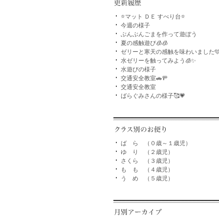
⭐マット ＤＥ すべり台⭐
今週の様子
ぶんぶんごまを作って遊ぼう
夏の感触遊び🧊🧊
ゼリーと寒天の感触を味わいました
水ゼリーを触ってみよう🧊✨
水遊びの様子
交通安全教室🚗🚥
交通安全教室
ばらぐみさんの様子🥰💗
ば ら （０歳～１歳児）
ゆ り （２歳児）
さくら （３歳児）
も も （４歳児）
う め （５歳児）