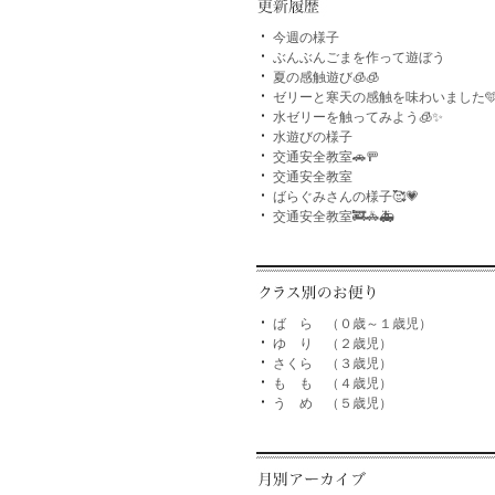
今週の様子
ぶんぶんごまを作って遊ぼう
夏の感触遊び🧊🧊
ゼリーと寒天の感触を味わいました
水ゼリーを触ってみよう🧊✨
水遊びの様子
交通安全教室🚗🚥
交通安全教室
ばらぐみさんの様子🥰💗
交通安全教室🚒🚓🚑
ば ら （０歳～１歳児）
ゆ り （２歳児）
さくら （３歳児）
も も （４歳児）
う め （５歳児）