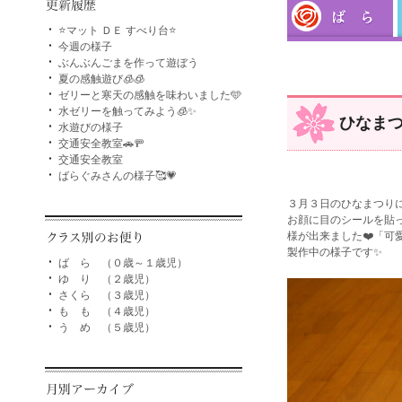
⭐マット ＤＥ すべり台⭐
今週の様子
ぶんぶんごまを作って遊ぼう
夏の感触遊び🧊🧊
ゼリーと寒天の感触を味わいました🩵
水ゼリーを触ってみよう🧊✨
ひなまつ
水遊びの様子
交通安全教室🚗🚥
交通安全教室
ばらぐみさんの様子🥰💗
３月３日のひなまつりに
お顔に目のシールを貼
様が出来ました❤️「可
製作中の様子です✨
ば ら （０歳～１歳児）
ゆ り （２歳児）
さくら （３歳児）
も も （４歳児）
う め （５歳児）