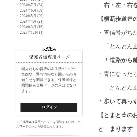
右・左・右
2024年7月 (34)
2024年6月 (39)
2024年5月 (29)
【横断歩道🚥
2024年4月 (21)
2024年3月 (16)
・青信号がち
2023年12月 (1)
「とんとん止
＊
道路から
園児たちの普段の園生活の中での
・青になった
笑顔や、緊急情報など園からのお
知らせを閲覧できる、保護者様と
園関係者専用ページの入口になり
「とんとん止
ます。
＊
歩いて真っ
【とまと🍅の
※
「保護者様専用ページ」を閲覧するには、パ
スワードの入力が必要になります。
と まります