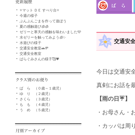
⭐マット ＤＥ すべり台⭐
今週の様子
ぶんぶんごまを作って遊ぼう
夏の感触遊び🧊🧊
ゼリーと寒天の感触を味わいました🩵
水ゼリーを触ってみよう🧊✨
交通安
水遊びの様子
交通安全教室🚗🚥
交通安全教室
ばらぐみさんの様子🥰💗
今日は交通安全
真剣にお話を最
ば ら （０歳～１歳児）
ゆ り （２歳児）
【雨の日☔】
さくら （３歳児）
も も （４歳児）
う め （５歳児）
・お母さん・
・カッパは周