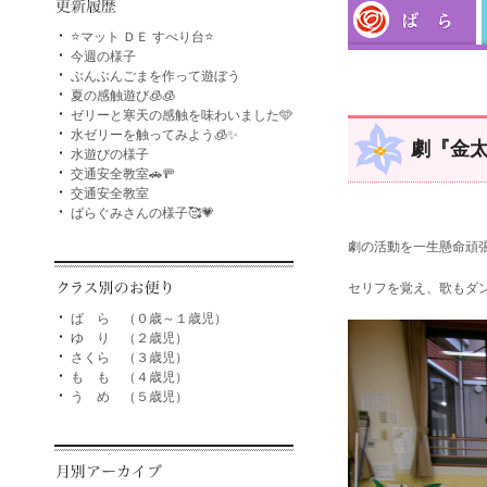
⭐マット ＤＥ すべり台⭐
今週の様子
ぶんぶんごまを作って遊ぼう
夏の感触遊び🧊🧊
ゼリーと寒天の感触を味わいました🩵
水ゼリーを触ってみよう🧊✨
劇『金
水遊びの様子
交通安全教室🚗🚥
交通安全教室
ばらぐみさんの様子🥰💗
劇の活動を一生懸命頑
セリフを覚え、歌もダン
ば ら （０歳～１歳児）
ゆ り （２歳児）
さくら （３歳児）
も も （４歳児）
う め （５歳児）