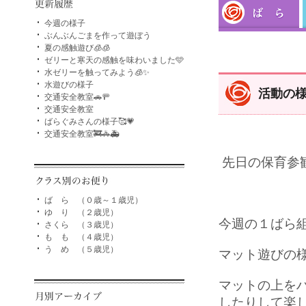
今週の様子
ぶんぶんごまを作って遊ぼう
夏の感触遊び🧊🧊
ゼリーと寒天の感触を味わいました🩵
水ゼリーを触ってみよう🧊✨
水遊びの様子
活動の
交通安全教室🚗🚥
交通安全教室
ばらぐみさんの様子🥰💗
交通安全教室🚒🚓🚑
先日の保育参
ば ら （０歳～１歳児）
ゆ り （２歳児）
今週の１ばら
さくら （３歳児）
も も （４歳児）
う め （５歳児）
マット遊びの
マットの上を
したりして楽