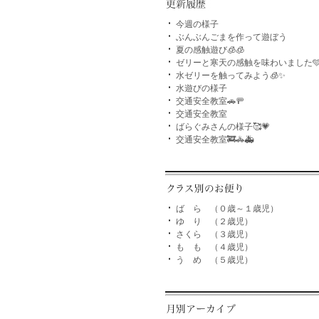
今週の様子
ぶんぶんごまを作って遊ぼう
夏の感触遊び🧊🧊
ゼリーと寒天の感触を味わいました
水ゼリーを触ってみよう🧊✨
水遊びの様子
交通安全教室🚗🚥
交通安全教室
ばらぐみさんの様子🥰💗
交通安全教室🚒🚓🚑
ば ら （０歳～１歳児）
ゆ り （２歳児）
さくら （３歳児）
も も （４歳児）
う め （５歳児）