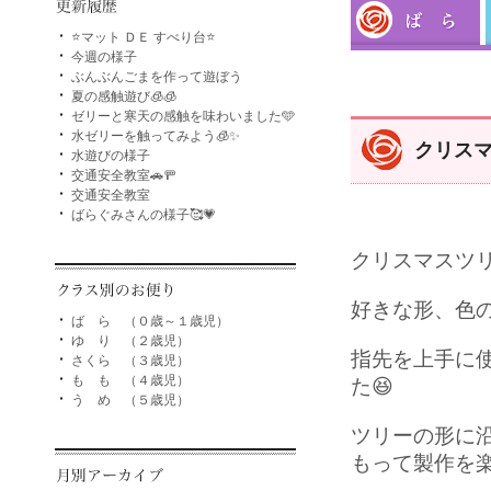
⭐マット ＤＥ すべり台⭐
今週の様子
ぶんぶんごまを作って遊ぼう
夏の感触遊び🧊🧊
ゼリーと寒天の感触を味わいました🩵
水ゼリーを触ってみよう🧊✨
クリスマ
水遊びの様子
交通安全教室🚗🚥
交通安全教室
ばらぐみさんの様子🥰💗
クリスマスツリ
好きな形、色
ば ら （０歳～１歳児）
ゆ り （２歳児）
指先を上手に
さくら （３歳児）
も も （４歳児）
た😆
う め （５歳児）
ツリーの形に
もって製作を楽