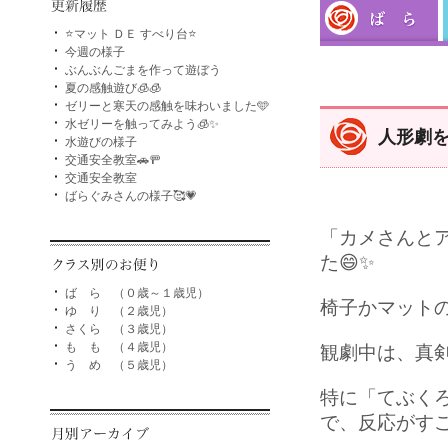
⭐マット ＤＥ すべり台⭐
今週の様子
ぶんぶんごまを作って遊ぼう
夏の感触遊び🧊🧊
ゼリーと寒天の感触を味わいました🩵
水ゼリーを触ってみよう🧊✨
人形劇を
水遊びの様子
交通安全教室🚗🚥
交通安全教室
ばらぐみさんの様子🥰💗
「カメさんと
た😄✨
ば ら （０歳～１歳児）
椅子かマットの
ゆ り （２歳児）
さくら （３歳児）
も も （４歳児）
観劇中は、真剣
う め （５歳児）
特に「てぶく
で、反応がすご