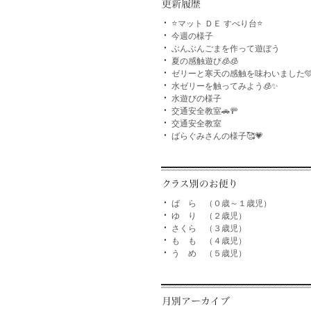
⭐マット ＤＥ すべり台⭐
今週の様子
ぶんぶんごまを作って遊ぼう
夏の感触遊び🧊🧊
ゼリーと寒天の感触を味わいました
水ゼリーを触ってみよう🧊✨
水遊びの様子
交通安全教室🚗🚥
交通安全教室
ばらぐみさんの様子🥰💗
ば ら （０歳～１歳児）
ゆ り （２歳児）
さくら （３歳児）
も も （４歳児）
う め （５歳児）