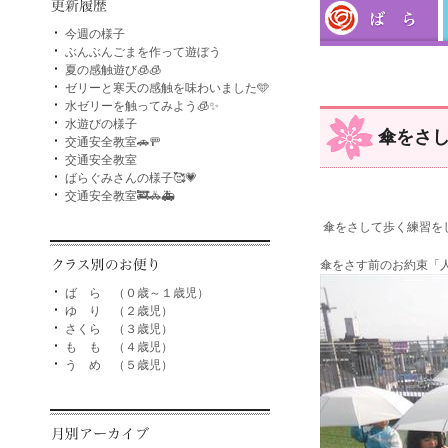
今週の様子
ぶんぶんごまを作って遊ぼう
夏の感触遊び🧊🧊
ゼリーと寒天の感触を味わいました🩵
水ゼリーを触ってみよう🧊✨
水遊びの様子
傘をさ
交通安全教室🚗🚥
交通安全教室
ばらぐみさんの様子🥰💗
交通安全教室🚒🚓🚑
傘をさして歩く練習を
傘をさす前のお約束「
ば ら （０歳～１歳児）
ゆ り （２歳児）
さくら （３歳児）
も も （４歳児）
う め （５歳児）