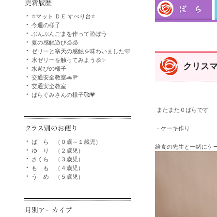
⭐マット ＤＥ すべり台⭐
今週の様子
ぶんぶんごまを作って遊ぼう
夏の感触遊び🧊🧊
ゼリーと寒天の感触を味わいました🩵
水ゼリーを触ってみよう🧊✨
クリス
水遊びの様子
交通安全教室🚗🚥
交通安全教室
ばらぐみさんの様子🥰💗
またまた０ばらです
・ケーキ作り
ば ら （０歳～１歳児）
給食の先生と一緒にケ
ゆ り （２歳児）
さくら （３歳児）
も も （４歳児）
う め （５歳児）