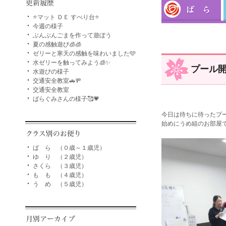
⭐マット ＤＥ すべり台⭐
今週の様子
ぶんぶんごまを作って遊ぼう
夏の感触遊び🧊🧊
ゼリーと寒天の感触を味わいました🩵
水ゼリーを触ってみよう🧊✨
プール開
水遊びの様子
交通安全教室🚗🚥
交通安全教室
ばらぐみさんの様子🥰💗
今日は待ちに待ったプー
始めにうめ組のお部屋
ば ら （０歳～１歳児）
ゆ り （２歳児）
さくら （３歳児）
も も （４歳児）
う め （５歳児）