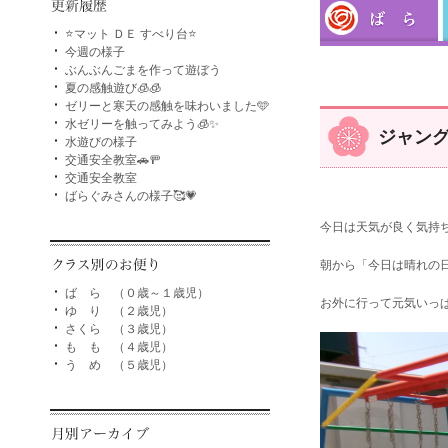
⭐マット ＤＥ すべり台⭐
今週の様子
ぶんぶんごまを作って遊ぼう
夏の感触遊び🧊🧊
ゼリーと寒天の感触を味わいました🩵
水ゼリーを触ってみよう🧊✨
ジャング
水遊びの様子
交通安全教室🚗🚥
交通安全教室
ばらぐみさんの様子🥰💗
今日は天気が良く気持ち
朝から「今日は晴れの日
ば ら （０歳～１歳児）
お外に行って元気いっぱ
ゆ り （２歳児）
さくら （３歳児）
も も （４歳児）
う め （５歳児）